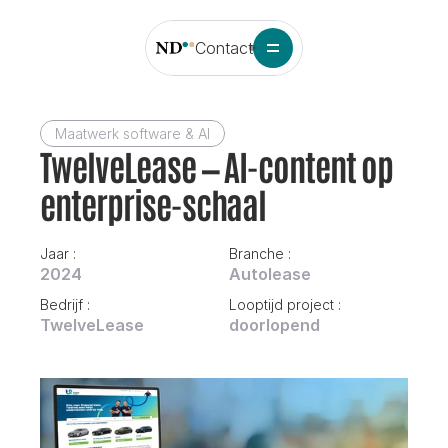
Contact
Maatwerk software & AI
TwelveLease — AI-content op 
enterprise-schaal
Jaar : 
Branche : 
2024
Autolease 
Bedrijf : 
Looptijd project : 
TwelveLease
doorlopend 